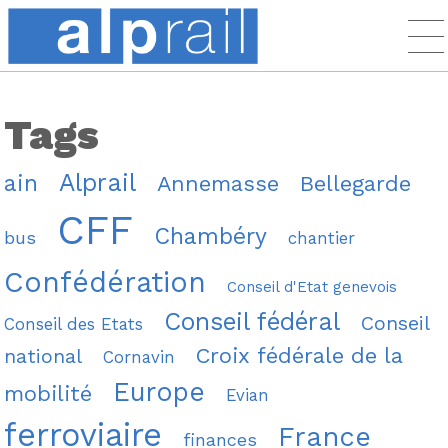
Tags
Alprail
ain
Annemasse
Bellegarde
CFF
Chambéry
bus
chantier
Confédération
Conseil d'Etat genevois
Conseil fédéral
Conseil
Conseil des Etats
Croix fédérale de la
national
Cornavin
Europe
mobilité
Evian
ferroviaire
France
finances