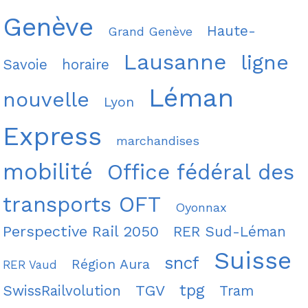
Genève
Haute-
Grand Genève
Lausanne
ligne
Savoie
horaire
Léman
nouvelle
Lyon
Express
marchandises
mobilité
Office fédéral des
transports OFT
Oyonnax
Perspective Rail 2050
RER Sud-Léman
Suisse
sncf
Région Aura
RER Vaud
tpg
TGV
SwissRailvolution
Tram