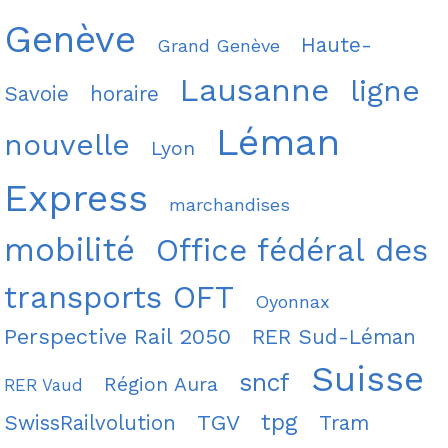
Genève
Haute-
Grand Genève
Lausanne
ligne
Savoie
horaire
Léman
nouvelle
Lyon
Express
marchandises
mobilité
Office fédéral des
transports OFT
Oyonnax
Perspective Rail 2050
RER Sud-Léman
Suisse
sncf
Région Aura
RER Vaud
tpg
TGV
SwissRailvolution
Tram