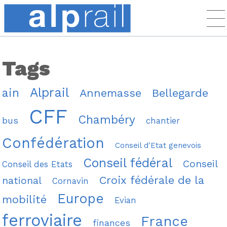
Tags
Alprail
ain
Annemasse
Bellegarde
CFF
Chambéry
bus
chantier
Confédération
Conseil d'Etat genevois
Conseil fédéral
Conseil
Conseil des Etats
Croix fédérale de la
national
Cornavin
Europe
mobilité
Evian
ferroviaire
France
finances