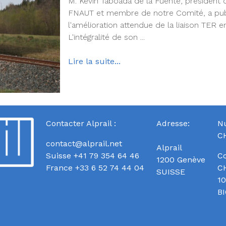
M. Kévin Taboada de la Fuente, président d
FNAUT et membre de notre Comité, a publié
l'amélioration attendue de la liaison TER
L'intégralité de son ...
Lire la suite...
Contacter Alprail :
Adresse:
Nu
C
contact@alprail.net
Alprail
Suisse +41 79 354 64 46
Co
1200 Genève
France +33 6 52 74 44 04
C
SUISSE
10
BI