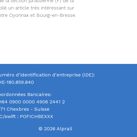
e la section jurassienne (F) de la
 un article très intéressant sur
 entre Oyonnax et Bourg-en-Bresse.
méro d'identification d'entreprise (IDE):
HE-180.859.840
ordonnées Bancaires:
H64 0900 0000 4906 2441 2
71 Chexbres - Suisse
C/swift : POFICHBEXXX
© 2026 Alprail