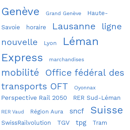
Genève
Haute-
Grand Genève
Lausanne
ligne
Savoie
horaire
Léman
nouvelle
Lyon
Express
marchandises
mobilité
Office fédéral des
transports OFT
Oyonnax
Perspective Rail 2050
RER Sud-Léman
Suisse
sncf
Région Aura
RER Vaud
tpg
TGV
SwissRailvolution
Tram