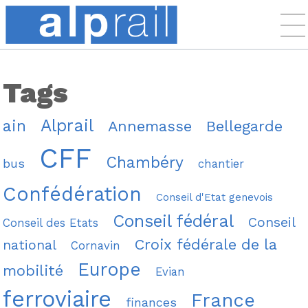
Tags
Alprail
ain
Annemasse
Bellegarde
CFF
Chambéry
bus
chantier
Confédération
Conseil d'Etat genevois
Conseil fédéral
Conseil
Conseil des Etats
Croix fédérale de la
national
Cornavin
Europe
mobilité
Evian
ferroviaire
France
finances