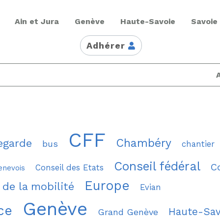
Ain et Jura
Genève
Haute-Savoie
Savoie
Adhérer
CFF
Chambéry
egarde
bus
chantier
Conseil fédéral
C
Conseil des Etats
enevois
Europe
 de la mobilité
Evian
Genève
ce
Haute-Sav
Grand Genève