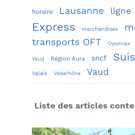
Lausanne
ligne
horaire
Express
mo
marchandises
transports OFT
Oyonnax
Sui
sncf
Région Aura
Vaud
Vaud
Valais
Valserhône
Liste des articles conte