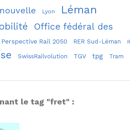
Léman
 nouvelle
Lyon
bilité
Office fédéral des
Perspective Rail 2050
RER Sud-Léman
sse
tpg
TGV
SwissRailvolution
Tram
nant le tag "fret" :