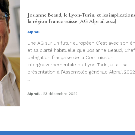
Josianne Beaud, le Lyon-Turin, et les implication
la région franco-suisse [AG Alprail 2022]
Alprail
Une AG sur un futur européen C'est avec son én
et sa clarté habituelle que Josianne Beaud, Chef
délégation française de la Commission
intergouvernementale du Lyon Turin, a fait sa
présentation à l'Assemblée générale Alprail 2022
...
.
Alprail
23 décembre 2022