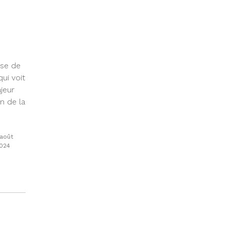
ise de
ui voit
jeur
n de la
 août
024