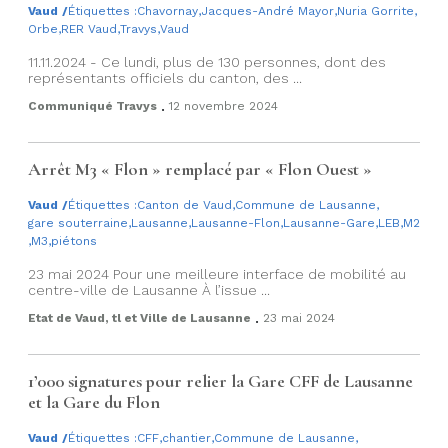
Vaud
/
Étiquettes :
Chavornay
,
Jacques-André Mayor
,
Nuria Gorrite
,
Orbe
,
RER Vaud
,
Travys
,
Vaud
11.11.2024 - Ce lundi, plus de 130 personnes, dont des
représentants officiels du canton, des ...
.
Communiqué Travys
12 novembre 2024
Arrêt M3 « Flon » remplacé par « Flon Ouest »
Vaud
/
Étiquettes :
Canton de Vaud
,
Commune de Lausanne
,
gare souterraine
,
Lausanne
,
Lausanne-Flon
,
Lausanne-Gare
,
LEB
,
M2
,
M3
,
piétons
23 mai 2024 Pour une meilleure interface de mobilité au
centre-ville de Lausanne À l’issue ...
.
Etat de Vaud, tl et Ville de Lausanne
23 mai 2024
1’000 signatures pour relier la Gare CFF de Lausanne
et la Gare du Flon
Vaud
/
Étiquettes :
CFF
,
chantier
,
Commune de Lausanne
,