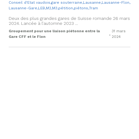
Conseil d'Etat vaudois
,
gare souterraine
,
Lausanne
,
Lausanne-Flon
,
Lausanne-Gare
,
LEB
,
M2
,
M3
,
pétition
,
piétons
,
Tram
Deux des plus grandes gares de Suisse romande 26 mars
2024. Lancée à l’automne 2023 ...
Groupement pour une liaison piétonne entre la
31 mars
.
Gare CFF et le Flon
2024