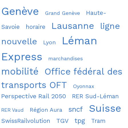
Genève
Haute-
Grand Genève
Lausanne
ligne
Savoie
horaire
Léman
nouvelle
Lyon
Express
marchandises
mobilité
Office fédéral des
transports OFT
Oyonnax
Perspective Rail 2050
RER Sud-Léman
Suisse
sncf
Région Aura
RER Vaud
tpg
TGV
SwissRailvolution
Tram