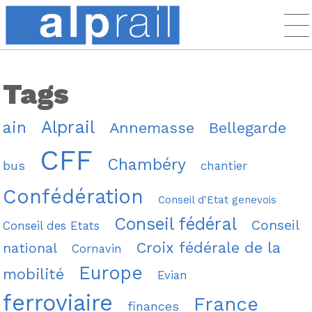
Tags
Alprail
ain
Annemasse
Bellegarde
CFF
Chambéry
bus
chantier
Confédération
Conseil d'Etat genevois
Conseil fédéral
Conseil
Conseil des Etats
Croix fédérale de la
national
Cornavin
Europe
mobilité
Evian
ferroviaire
France
finances