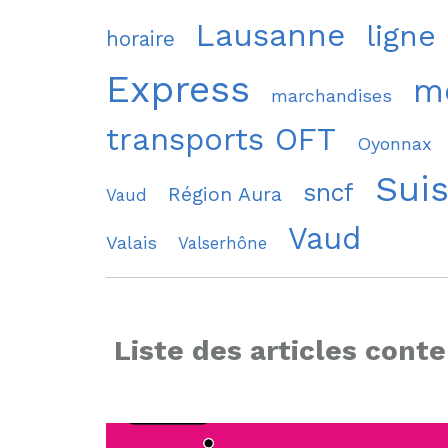
Lausanne
ligne
horaire
Express
mo
marchandises
transports OFT
Oyonnax
Sui
sncf
Région Aura
Vaud
Vaud
Valais
Valserhône
Liste des articles conte