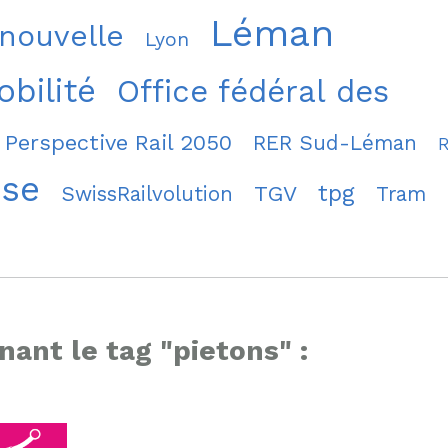
Léman
 nouvelle
Lyon
bilité
Office fédéral des
Perspective Rail 2050
RER Sud-Léman
sse
tpg
TGV
SwissRailvolution
Tram
nant le tag "pietons" :