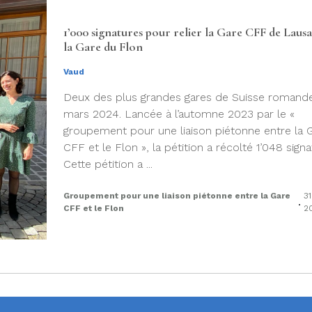
1’000 signatures pour relier la Gare CFF de Laus
la Gare du Flon
Vaud
Deux des plus grandes gares de Suisse romand
mars 2024. Lancée à l’automne 2023 par le «
groupement pour une liaison piétonne entre la 
CFF et le Flon », la pétition a récolté 1’048 signa
Cette pétition a ...
Groupement pour une liaison piétonne entre la Gare
3
.
CFF et le Flon
2