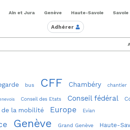
Ain et Jura
Genève
Haute-Savoie
Savoie
Adhérer
CFF
Chambéry
egarde
bus
chantier
Conseil fédéral
C
Conseil des Etats
enevois
Europe
 de la mobilité
Evian
Genève
ce
Haute-Sav
Grand Genève