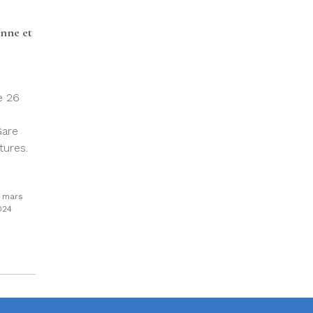
anne et
e 26
Gare
tures.
1 mars
024