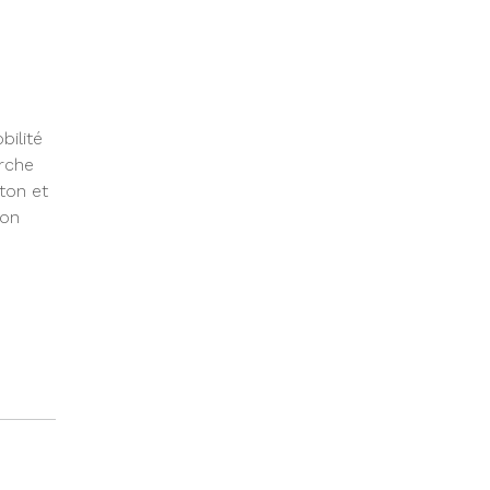
bilité
arche
ton et
ion