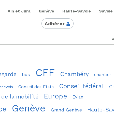
Ain et Jura
Genève
Haute-Savoie
Savoie
Adhérer
CFF
Chambéry
egarde
bus
chantier
Conseil fédéral
C
Conseil des Etats
enevois
Europe
 de la mobilité
Evian
Genève
ce
Haute-Sav
Grand Genève