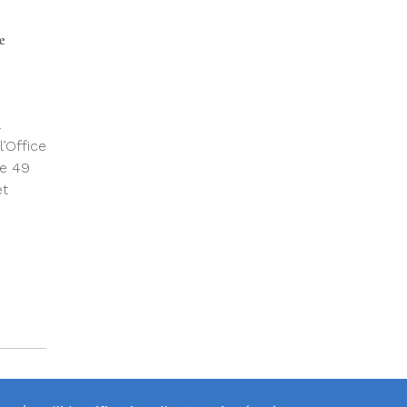
e
’Office
de 49
et