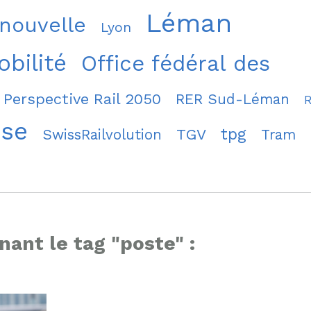
Léman
 nouvelle
Lyon
bilité
Office fédéral des
Perspective Rail 2050
RER Sud-Léman
sse
tpg
TGV
SwissRailvolution
Tram
nant le tag "poste" :