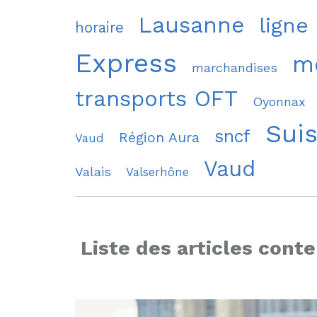
Lausanne
ligne
horaire
Express
mo
marchandises
transports OFT
Oyonnax
Sui
sncf
Région Aura
Vaud
Vaud
Valais
Valserhône
Liste des articles conte