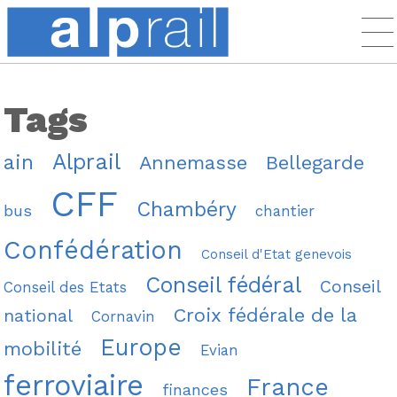
Tags
Alprail
ain
Annemasse
Bellegarde
CFF
Chambéry
bus
chantier
Confédération
Conseil d'Etat genevois
Conseil fédéral
Conseil
Conseil des Etats
Croix fédérale de la
national
Cornavin
Europe
mobilité
Evian
ferroviaire
France
finances