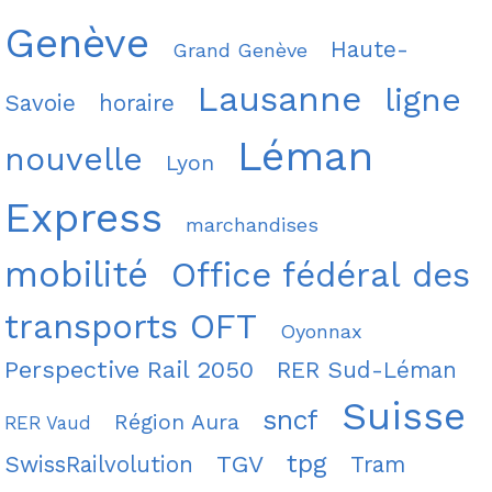
Genève
Haute-
Grand Genève
Lausanne
ligne
Savoie
horaire
Léman
nouvelle
Lyon
Express
marchandises
mobilité
Office fédéral des
transports OFT
Oyonnax
Perspective Rail 2050
RER Sud-Léman
Suisse
sncf
Région Aura
RER Vaud
tpg
TGV
SwissRailvolution
Tram