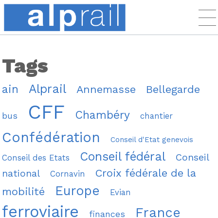
Tags
Alprail
ain
Annemasse
Bellegarde
CFF
Chambéry
bus
chantier
Confédération
Conseil d'Etat genevois
Conseil fédéral
Conseil
Conseil des Etats
Croix fédérale de la
national
Cornavin
Europe
mobilité
Evian
ferroviaire
France
finances