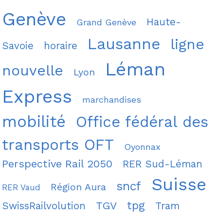
Genève
Haute-
Grand Genève
Lausanne
ligne
Savoie
horaire
Léman
nouvelle
Lyon
Express
marchandises
mobilité
Office fédéral des
transports OFT
Oyonnax
Perspective Rail 2050
RER Sud-Léman
Suisse
sncf
Région Aura
RER Vaud
tpg
TGV
SwissRailvolution
Tram