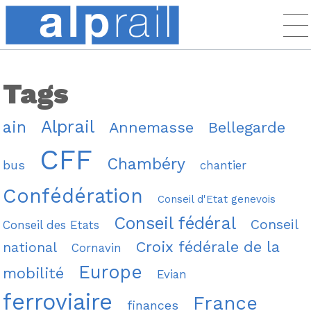
Tags
Alprail
ain
Annemasse
Bellegarde
CFF
Chambéry
bus
chantier
Confédération
Conseil d'Etat genevois
Conseil fédéral
Conseil
Conseil des Etats
Croix fédérale de la
national
Cornavin
Europe
mobilité
Evian
ferroviaire
France
finances