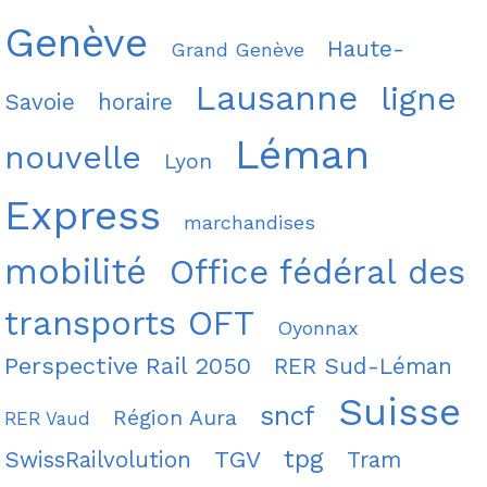
Genève
Haute-
Grand Genève
Lausanne
ligne
Savoie
horaire
Léman
nouvelle
Lyon
Express
marchandises
mobilité
Office fédéral des
transports OFT
Oyonnax
Perspective Rail 2050
RER Sud-Léman
Suisse
sncf
Région Aura
RER Vaud
tpg
TGV
SwissRailvolution
Tram