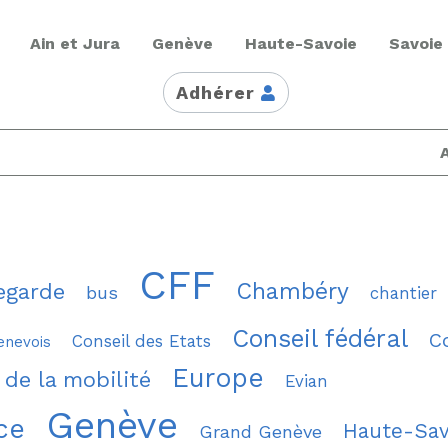
Ain et Jura
Genève
Haute-Savoie
Savoie
Adhérer
CFF
Chambéry
egarde
bus
chantier
Conseil fédéral
C
Conseil des Etats
enevois
Europe
 de la mobilité
Evian
Genève
ce
Haute-Sav
Grand Genève