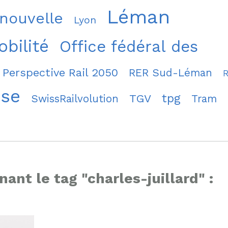
Léman
 nouvelle
Lyon
bilité
Office fédéral des
Perspective Rail 2050
RER Sud-Léman
sse
tpg
TGV
SwissRailvolution
Tram
nant le tag "charles-juillard" :