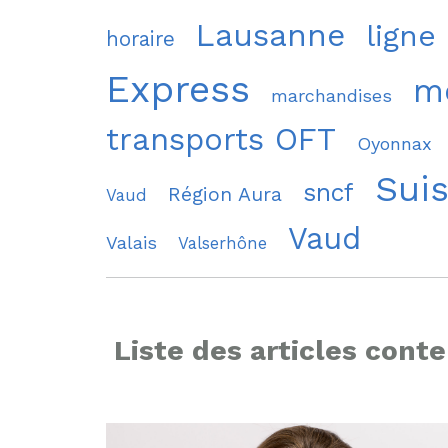
Lausanne
ligne
horaire
Express
mo
marchandises
transports OFT
Oyonnax
Sui
sncf
Région Aura
Vaud
Vaud
Valais
Valserhône
Liste des articles conte