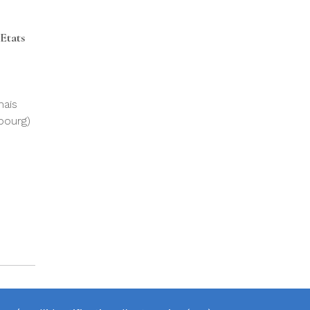
 Etats
mais
bourg)