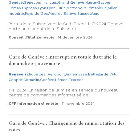
Genève
,
Genevois français
,
Grand Genève
,
Haute-Savoie
,
Léman Express
,
Lyon
,
Lyon-Turin
,
Métropole lémanique
,
Milan
,
mobilité
,
Pays de Gex
,
Pied du Salève
,
Suisse
,
Vaud
Porte de la Suisse vers le Sud-Ouest 11.12.2024 Genève,
porte sud-ouest de la Suisse et ...
.
Conseil d'Etat genevois
14 décembre 2024
Gare de Genève : interruption totale du trafic le
dimanche 24 novembre !
Genève
/
Étiquettes :
Aéroport
,
Annemasse
,
Bellegarde
,
CFF
,
Coppet
,
Cornavin
,
Genève
,
Léman Express
11.11.2024. En raison de la mise en service du nouveau
centre de commandes informatisé de ...
.
CFF Information clientèle
11 novembre 2024
Gare de Genève : Changement de numérotation des
voies