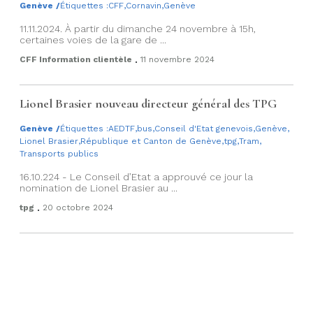
Genève
/
Étiquettes :
CFF
,
Cornavin
,
Genève
11.11.2024. À partir du dimanche 24 novembre à 15h,
certaines voies de la gare de ...
.
CFF Information clientèle
11 novembre 2024
Lionel Brasier nouveau directeur général des TPG
Genève
/
Étiquettes :
AEDTF
,
bus
,
Conseil d'Etat genevois
,
Genève
,
Lionel Brasier
,
République et Canton de Genève
,
tpg
,
Tram
,
Transports publics
16.10.224 - Le Conseil d’Etat a approuvé ce jour la
nomination de Lionel Brasier au ...
.
tpg
20 octobre 2024