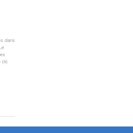
es dans
Le
des
(4).