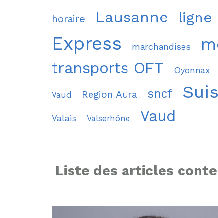
Lausanne
ligne
horaire
Express
mo
marchandises
transports OFT
Oyonnax
Sui
sncf
Région Aura
Vaud
Vaud
Valais
Valserhône
Liste des articles conte