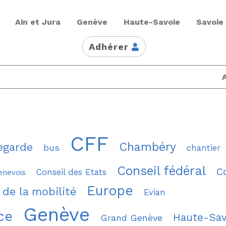
Ain et Jura
Genève
Haute-Savoie
Savoie
Adhérer
CFF
Chambéry
egarde
bus
chantier
Conseil fédéral
C
Conseil des Etats
enevois
Europe
 de la mobilité
Evian
Genève
ce
Haute-Sav
Grand Genève