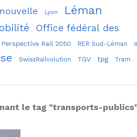
Léman
 nouvelle
Lyon
bilité
Office fédéral des
Perspective Rail 2050
RER Sud-Léman
sse
tpg
TGV
SwissRailvolution
Tram
nant le tag "transports-publics"