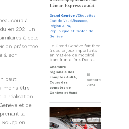
Léman Express : audit
Grand Genève
/
Étiquettes :
e beaucoup à
Etat de Vaud
,
finances
,
Région Aura
,
endu en 2021 un
République et Canton de
Genève
imilaires à celle
vision présentée
Le Grand Genève fait face
à des enjeux importants
ué à son
en matière de mobilité
transfrontalière. Dans ...
Chambre
régionale des
16
comptes AuRA,
On peut
.
octobre
Cours des
2023
u moins être
comptes de
Genève et Vaud
la réalisation
 Genève et de
prenant la
nt-Rouge en