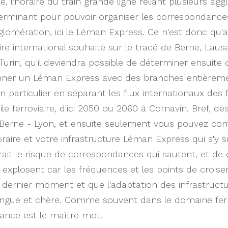
é, l'horaire du train grande ligne reliant plusieurs ag
rminant pour pouvoir organiser les correspondances
omération, ici le Léman Express. Ce n'est donc qu'a
ire international souhaité sur le tracé de Berne, Lau
Turin, qu'il deviendra possible de déterminer ensui
onner un Léman Express avec des branches entièrem
n particulier en séparant les flux internationaux des 
le ferroviaire, d'ici 2050 ou 2060 à Cornavin. Bref, de
V Berne - Lyon, et ensuite seulement vous pouvez c
horaire et votre infrastructure Léman Express qui s'y 
serait le risque de correspondances qui sautent, et de
 explosent car les fréquences et les points de crois
 dernier moment et que l'adaptation des infrastructu
gue et chère. Comme souvent dans le domaine ferrov
ance est le maître mot.