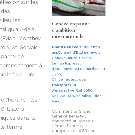
flexion sur les
t des
lieu les
Genève en panne
si qu'au-delà,
d’ambition
internationale
 (Evian, Monthey
oron, St-Gervais-
Grand Genève
/
Étiquettes :
ain
,
Conseil d'Etat genevois
,
e parmi de
Genève
,
Haute-Savoie
,
Léman Express
,
 embranchement à
ligne nouvelle
,
Luc Barthassat
ibilité de TGV
,
Lyon
,
Office fédéral des
transports OFT
,
Perspective Rail 2050
,
Rail 2000
,
SwissRailvolution
,
l'horaire : les
Vaud
6-t, alors
Comment le Grand
Genève sera-t-il
niques dans le
connecté au réseau
Léman Express et
le terme
européen d’ici 30 ans ...