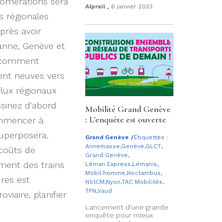
glomérations sera
.
Alprail
6 janvier 2023
 régionales
près avoir
sanne, Genève et
te comment
ent neuves vers
flux régionaux
ssinez d'abord
Mobilité Grand Genève
: L’enquête est ouverte
ommencer à
superposera.
Grand Genève
/
Étiquettes :
Annemasse
,
Genève
,
GLCT
,
 coûts de
Grand Genève
,
ement des trains
Léman Express
,
Lémanis
,
Mobil'homme
,
Noctambus
,
res est
NStCM
,
Nyon
,
TAC Mobilités
,
TPN
,
Vaud
iaire, planifier
Lancement d’une grande
enquête pour mieux