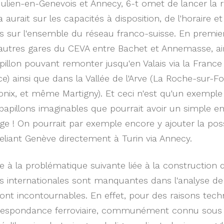
Julien-en-Genevois et Annecy, 6-t omet de lancer la ré
aurait sur les capacités à disposition, de l'horaire e
sur l'ensemble du réseau franco-suisse. En premier 
autres gares du CEVA entre Bachet et Annemasse, ain
pillon pouvant remonter jusqu'en Valais via la France
ce) ainsi que dans la Vallée de l'Arve (La Roche-sur-F
onix, et même Martigny). Et ceci n'est qu'un exempl
s papillons imaginables que pourrait avoir un simple
 ! On pourrait par exemple encore y ajouter la poss
 reliant Genève directement à Turin via Annecy.
à la problématique suivante liée à la construction de 
 internationales sont manquantes dans l'analyse de 
nt incontournables. En effet, pour des raisons tech
respondance ferroviaire, communément connu sous 