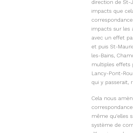
direction de St-
impacts que cela 
correspondances 
impacts sur les 
avec un effet pa
et puis St-Mauri
les-Bains, Cham
multiples effet
Lancy-Pont-Rouge
qui y passerait,
Cela nous amène 
correspondances
même qu'elles so
système de cor