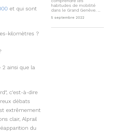
comprendre les
habitudes de mobilité
2000
et qui sont
dans le Grand Genève. ...
5 septembre 2022
es-kilomètres
?
?
 2 ainsi que la
d", c'est-à-dire
ureux débats
 est extrêmement
 clair, Alprail
 réapparition du