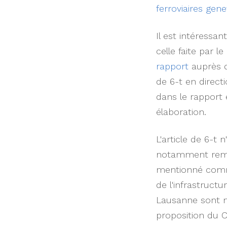
ferroviaires gen
Il est intéressa
celle faite par le
rapport
auprès de
de 6-t en direct
dans le rapport 
élaboration.
L'article de 6-t 
notamment remarq
mentionné comme 
de l'infrastruct
Lausanne sont me
proposition du C