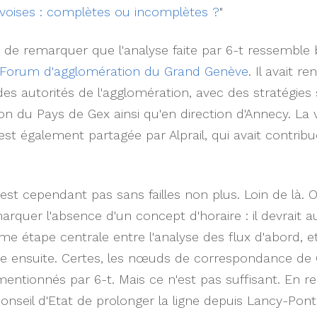
evoises : complètes ou incomplètes ?
"
nt de remarquer que l'analyse faite par 6-t ressembl
Forum d'agglomération du Grand Genève
. Il avait r
s autorités de l'agglomération, avec des stratégies s
ion du Pays de Gex ainsi qu'en direction d'Annecy. La 
est également partagée par Alprail, qui avait contrib
n'est cependant pas sans failles non plus. Loin de là. 
uer l'absence d'un concept d'horaire : il devrait a
étape centrale entre l'analyse des flux d'abord, et 
ure ensuite. Certes, les nœuds de correspondance de
ntionnés par 6-t. Mais ce n'est pas suffisant. En re
onseil d'Etat de prolonger la ligne depuis Lancy-Po