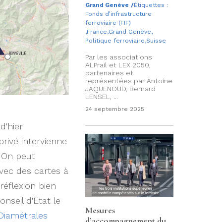
Grand Genève
/
Étiquettes :
Fonds d’infrastructure
ferroviaire (FIF)
,
France
,
Grand Genève
,
Politique ferroviaire
,
Suisse
Par les associations
ALPrail et LEX 2050,
partenaires et
représentées par Antoine
JAQUENOUD, Bernard
LENSEL, ...
24 septembre 2025
d'hier
privé intervienne
. On peut
avec des cartes à
réflexion bien
nseil d'Etat le
Mesures
Diamétrales
d’accompagnement du