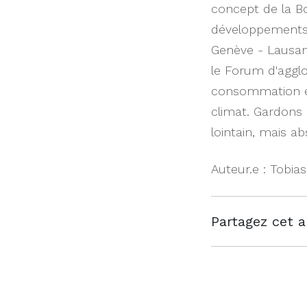
concept de la Bo
développements 
Genève - Lausan
le Forum d'agglo
consommation én
climat. Gardons l
lointain, mais ab
Auteur.e : Tobia
Partagez cet ar