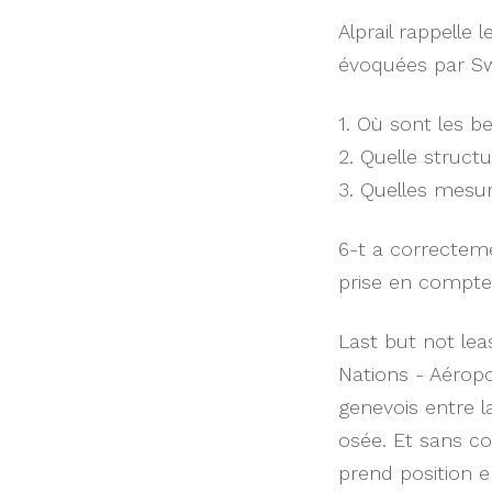
Alprail rappelle 
évoquées par Sw
1. Où sont les b
2.
Quelle structu
3.
Quelles mesure
6-t a correcteme
prise en compte d
Last but not lea
Nations - Aéropo
genevois entre 
osée. Et sans co
prend position en