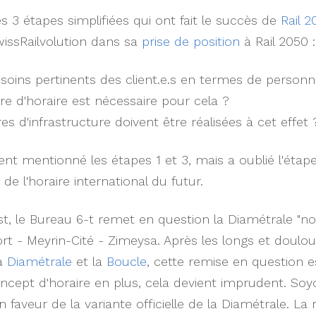
les 3 étapes simplifiées qui ont fait le succès de
Rail 
issRailvolution dans sa
prise de position
à Rail 2050 :
esoins pertinents des client.e.s en termes de
personn
re d'horaire est nécessaire pour cela ?
s d'infrastructure doivent être réalisées à cet effet 
nt mentionné les étapes 1 et 3, mais a oublié l'étape
e l'horaire international du futur.
st, le Bureau 6-t remet en question la Diamétrale "nor
rt - Meyrin-Cité - Zimeysa. Après les longs et doulo
la
Diamétrale
et la
Boucle
, cette remise en question
ncept d'horaire en plus, cela devient imprudent. Soyons
 faveur de la variante officielle de la Diamétrale. La