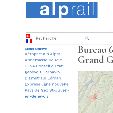
Bureau 6-
Grand Genève
Aéroport
ain
Alprail
Grand G
Annemasse
Boucle
CEVA
Conseil d'Etat
genevois
Cornavin
Diamétrale
Léman
Express
ligne nouvelle
Pays de Gex
St-Julien-
en-Genevois