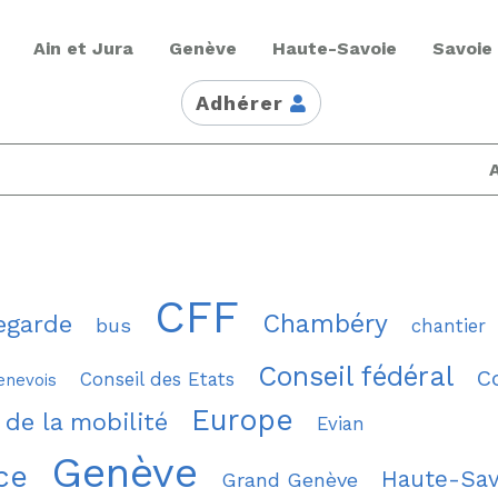
Ain et Jura
Genève
Haute-Savoie
Savoie
Adhérer
CFF
Chambéry
egarde
bus
chantier
Conseil fédéral
C
Conseil des Etats
enevois
Europe
 de la mobilité
Evian
Genève
ce
Haute-Sav
Grand Genève