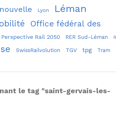
Léman
 nouvelle
Lyon
bilité
Office fédéral des
Perspective Rail 2050
RER Sud-Léman
sse
tpg
TGV
SwissRailvolution
Tram
nant le tag "saint-gervais-les-