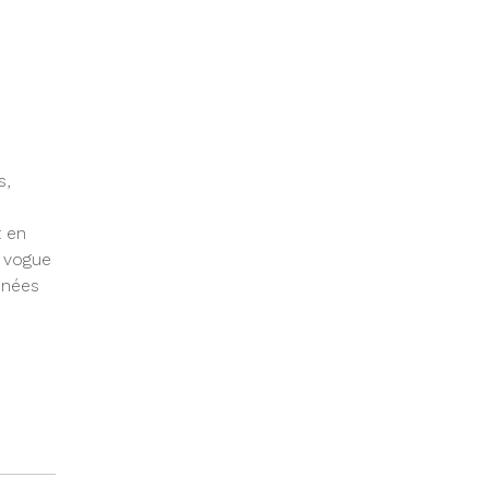
s,
t en
n vogue
nnées