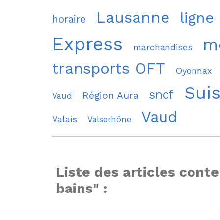
Lausanne
ligne
horaire
Express
mo
marchandises
transports OFT
Oyonnax
Sui
sncf
Région Aura
Vaud
Vaud
Valais
Valserhône
Liste des articles conte
bains" :