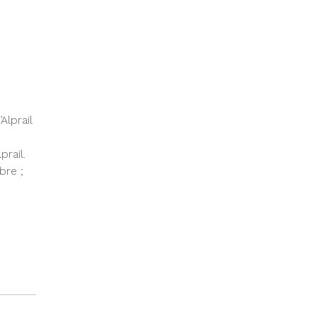
Alprail
rail.
bre ;