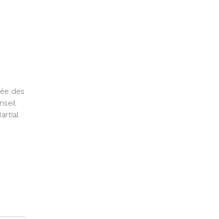
cée des
nseil
rtial