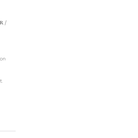
R /
ion
t.