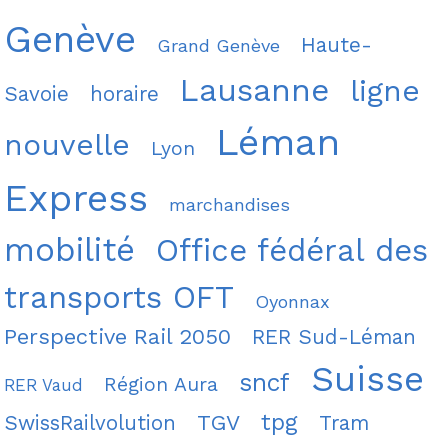
Genève
Haute-
Grand Genève
Lausanne
ligne
Savoie
horaire
Léman
nouvelle
Lyon
Express
marchandises
mobilité
Office fédéral des
transports OFT
Oyonnax
Perspective Rail 2050
RER Sud-Léman
Suisse
sncf
Région Aura
RER Vaud
tpg
TGV
SwissRailvolution
Tram