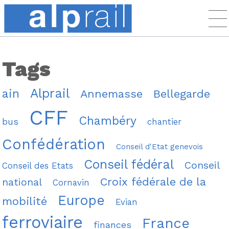
Tags
Alprail
ain
Annemasse
Bellegarde
CFF
Chambéry
bus
chantier
Confédération
Conseil d'Etat genevois
Conseil fédéral
Conseil
Conseil des Etats
Croix fédérale de la
national
Cornavin
Europe
mobilité
Evian
ferroviaire
France
finances