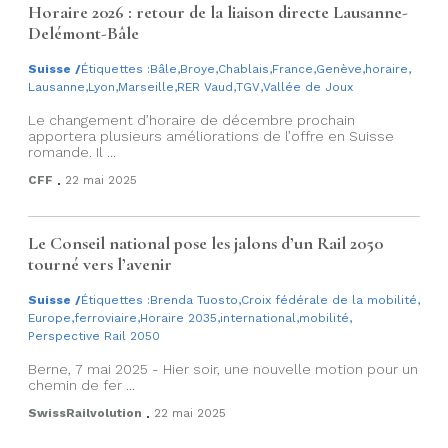
Horaire 2026 : retour de la liaison directe Lausanne-
Delémont-Bâle
Suisse
/
Étiquettes :
Bâle
,
Broye
,
Chablais
,
France
,
Genève
,
horaire
,
Lausanne
,
Lyon
,
Marseille
,
RER Vaud
,
TGV
,
Vallée de Joux
Le changement d’horaire de décembre prochain
apportera plusieurs améliorations de l’offre en Suisse
romande. Il ...
.
CFF
22 mai 2025
Le Conseil national pose les jalons d’un Rail 2050
tourné vers l’avenir
Suisse
/
Étiquettes :
Brenda Tuosto
,
Croix fédérale de la mobilité
,
Europe
,
ferroviaire
,
Horaire 2035
,
international
,
mobilité
,
Perspective Rail 2050
Berne, 7 mai 2025 - Hier soir, une nouvelle motion pour un
chemin de fer ...
.
SwissRailvolution
22 mai 2025