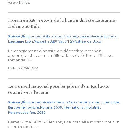
23 avril 2026
Horaire 2026 : retour de la liaison directe Lausanne-
Delémont-Bâle
Suisse
/
Étiquettes :
Bâle
,
Broye
,
Chablais
,
France
,
Genève
,
horaire
,
Lausanne
,
Lyon
,
Marseille
,
RER Vaud
,
TGV
,
Vallée de Joux
Le changement d’horaire de décembre prochain
apportera plusieurs améliorations de l’offre en Suisse
romande. Il ...
.
CFF
22 mai 2025
Le Conseil national pose les jalons d’un Rail 2050
tourné vers l’avenir
Suisse
/
Étiquettes :
Brenda Tuosto
,
Croix fédérale de la mobilité
,
Europe
,
ferroviaire
,
Horaire 2035
,
international
,
mobilité
,
Perspective Rail 2050
Berne, 7 mai 2025 - Hier soir, une nouvelle motion pour un
chemin de fer ...