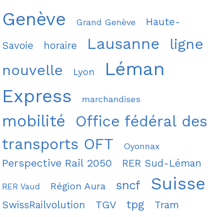
Genève
Haute-
Grand Genève
Lausanne
ligne
Savoie
horaire
Léman
nouvelle
Lyon
Express
marchandises
mobilité
Office fédéral des
transports OFT
Oyonnax
Perspective Rail 2050
RER Sud-Léman
Suisse
sncf
Région Aura
RER Vaud
tpg
TGV
SwissRailvolution
Tram