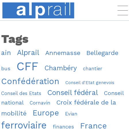
Tags
Alprail
ain
Annemasse
Bellegarde
CFF
Chambéry
bus
chantier
Confédération
Conseil d'Etat genevois
Conseil fédéral
Conseil
Conseil des Etats
Croix fédérale de la
national
Cornavin
Europe
mobilité
Evian
ferroviaire
France
finances