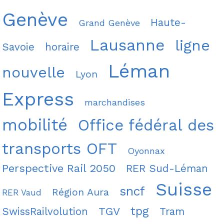
Genève
Haute-
Grand Genève
Lausanne
ligne
Savoie
horaire
Léman
nouvelle
Lyon
Express
marchandises
mobilité
Office fédéral des
transports OFT
Oyonnax
Perspective Rail 2050
RER Sud-Léman
Suisse
sncf
Région Aura
RER Vaud
tpg
TGV
SwissRailvolution
Tram