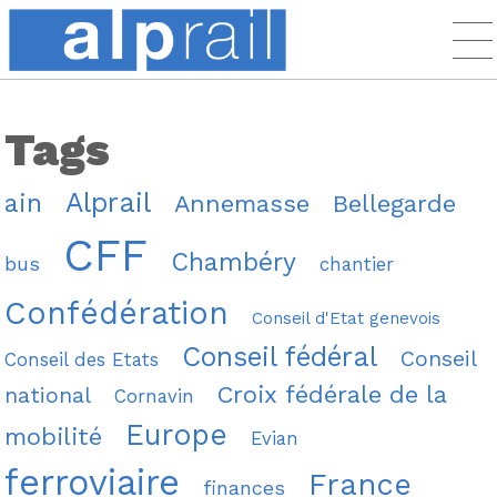
Tags
Alprail
ain
Annemasse
Bellegarde
CFF
Chambéry
bus
chantier
Confédération
Conseil d'Etat genevois
Conseil fédéral
Conseil
Conseil des Etats
Croix fédérale de la
national
Cornavin
Europe
mobilité
Evian
ferroviaire
France
finances