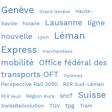
Genève
Haute-
Grand Genève
Lausanne
ligne
Savoie
horaire
Léman
nouvelle
Lyon
Express
marchandises
mobilité
Office fédéral des
transports OFT
Oyonnax
Perspective Rail 2050
RER Sud-Léman
Suisse
sncf
Région Aura
RER Vaud
tpg
TGV
SwissRailvolution
Tram