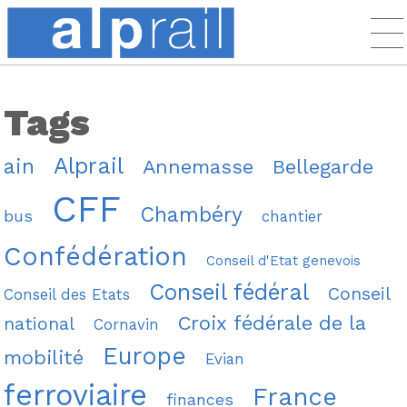
Tags
Alprail
ain
Annemasse
Bellegarde
CFF
Chambéry
bus
chantier
Confédération
Conseil d'Etat genevois
Conseil fédéral
Conseil
Conseil des Etats
Croix fédérale de la
national
Cornavin
Europe
mobilité
Evian
ferroviaire
France
finances